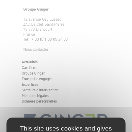
Groupe Ginger
12 avenue Gay Lussac
ZAC La Clef Saint-Pierre
78 990 Elancourt
France
Tél : + 33 (0)1 30 85 24 00
Nous contacter
Actualités
Carrières
Groupe Ginger
Entreprise engagée
Expertises
Secteurs d'intervention
Mentions légales
Données personnelles
This site uses cookies and gives