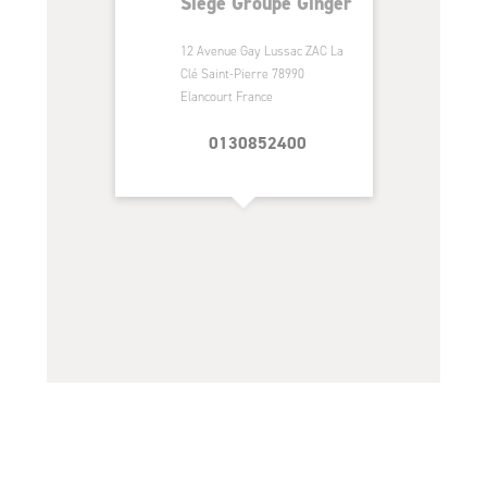
Siege Groupe Ginger
12 Avenue Gay Lussac ZAC La
Clé Saint-Pierre 78990
Elancourt France
0130852400