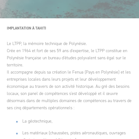
Ingénierie des projets de coopération internationale et
politiques de développement
Ginger DELEO
Polynésie
Espagne
Éthique et Conformité
Agriculture et développement rural
IMPLANTATION À TAHITI
Conseil stratégique
Ginger LECES
Italie
Un fonds de dotation
Le LTPP, la mémoire technique de Polynésie.
Crée en 1964 et fort de ses 59 ans d'expertise, le LTPP constitue en
Polynésie française un bureau d'études polyvalent sans égal sur le
Formation
Ginger FORMATION
Maroc
territoire.
Il accompagne depuis sa création le Fenua (Pays en Polynésie) et les
entreprises locales dans leurs projets et leur développement
Ginger V-SCAN
Pologne
économique au travers de son activité historique. Au gré des besoins
locaux, son panel de compétences s'est développé et il œuvre
désormais dans de multiples domaines de compétences au travers de
ses cinq départements opérationnels :
Tunisie
La géotechnique,
Les matériaux (chaussées, pistes aéronautiques, ouvrages