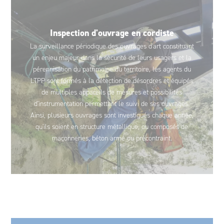
Inspection d'ouvrage en cordiste
La surveillance périodique des ouvrages d'art constituant
un enjeu majeur dans la sécurité de leurs usagers et la
pérennisation du patrimoine du territoire, les agents du
LTPP sont formés à la détection de désordres et équipés
de multiples appareils de mesures et possibilités
d'instrumentation permettant le suivi de ses ouvrages.
Ainsi, plusieurs ouvrages sont investigués chaque année,
qu'ils soient en structure métallique, ou composés de
maçonneries, béton armé ou précontraint.