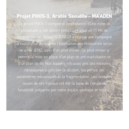
Projet PHOS-3, Arabie Saoudite - MA'ADEN
Le projet PHOS-3 comprend l'exploitation d'une mine de
phosphate à ciel ouvert produisant environ 11 Mt de
minerai par an. Ginger SOFRECO a réalisé une campagne
d’exploration en vue de l’estimation des ressources selon
le code JORC, suivi d’un pilot minier. Ce pilot minier a
permis la mise en place d’un plan de pré-exploitation et
d’un plan de tir. Nos équipes ont aussi pris des mesures
nécessaires à calculer la dilution, les pertes, les
paramètres mécaniques et la fragmentation. Les données
issues de ces travaux ont été la base de l’étude de
faisabilité préparée par notre équipe géologie et mines.