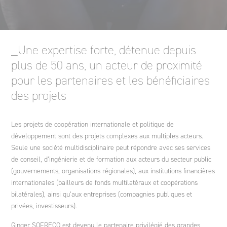
Ingénierie des projets de coopération internationale et
politiques de développement
Ginger DELEO
Polynésie
Espagne
Éthique et Conformité
Agriculture et développement rural
_Une expertise forte, détenue depuis
Conseil stratégique
Ginger LECES
Italie
Un fonds de dotation
plus de 50 ans, un acteur de proximité
pour les partenaires et les bénéficiaires
des projets
Formation
Ginger FORMATION
Maroc
Les projets de coopération internationale et politique de
développement sont des projets complexes aux multiples acteurs.
Ginger V-SCAN
Pologne
Seule une société multidisciplinaire peut répondre avec ses services
de conseil, d’ingénierie et de formation aux acteurs du secteur public
(gouvernements, organisations régionales), aux institutions financières
Tunisie
internationales (bailleurs de fonds multilatéraux et coopérations
bilatérales), ainsi qu’aux entreprises (compagnies publiques et
privées, investisseurs).
Ginger SOFRECO est devenu le partenaire privilégié des grandes