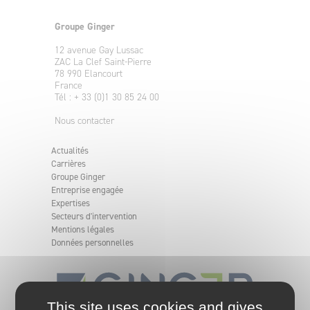
Groupe Ginger
12 avenue Gay Lussac
ZAC La Clef Saint-Pierre
78 990 Elancourt
France
Tél : + 33 (0)1 30 85 24 00
Nous contacter
Actualités
Carrières
Groupe Ginger
Entreprise engagée
Expertises
Secteurs d'intervention
Mentions légales
Données personnelles
This site uses cookies and gives