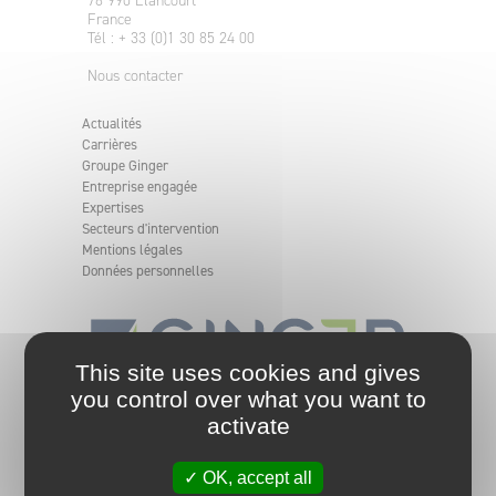
78 990 Elancourt
France
Tél : + 33 (0)1 30 85 24 00
Nous contacter
Actualités
Carrières
Groupe Ginger
Entreprise engagée
Expertises
Secteurs d'intervention
Mentions légales
Données personnelles
This site uses cookies and gives
you control over what you want to
L'ingénierie indépendante et engagée. Le Groupe
activate
Ginger analyse, apporte et met en oeuvre des
solutions pour des projets simples et complexes en
les rendant sûrs et durables en France comme à
✓ OK, accept all
l'international.