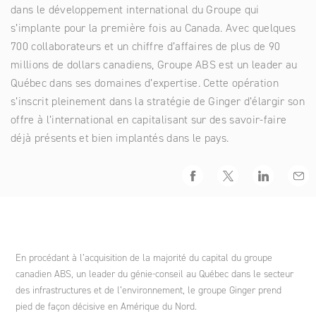
dans le développement international du Groupe qui
Ingénierie des projets de coopération internationale et
s’implante pour la première fois au Canada. Avec quelques
politiques de développement
Ginger DELEO
Polynésie
Espagne
Éthique et Conformité
Agriculture et développement rural
700 collaborateurs et un chiffre d’affaires de plus de 90
millions de dollars canadiens, Groupe ABS est un leader au
Adresse
Québec dans ses domaines d’expertise. Cette opération
Conseil stratégique
Ginger LECES
Italie
Un fonds de dotation
s’inscrit pleinement dans la stratégie de Ginger d’élargir son
offre à l’international en capitalisant sur des savoir-faire
Formation
déjà présents et bien implantés dans le pays.
Ginger FORMATION
Maroc
Facebook
Twitter
LinkedIn
Emai
Ginger V-SCAN
Pologne
Tunisie
En procédant à l’acquisition de la majorité du capital du groupe
canadien ABS, un leader du génie-conseil au Québec dans le secteur
des infrastructures et de l’environnement, le groupe Ginger prend
pied de façon décisive en Amérique du Nord.