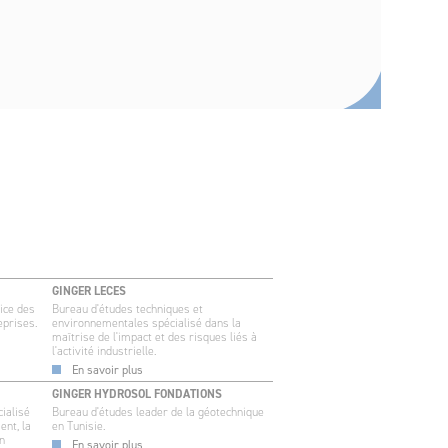
GINGER LECES
ice des
Bureau d'études techniques et
eprises.
environnementales spécialisé dans la
maîtrise de l'impact et des risques liés à
l'activité industrielle.
En savoir plus
GINGER HYDROSOL FONDATIONS
ialisé
Bureau d'études leader de la géotechnique
ent, la
en Tunisie.
on
En savoir plus