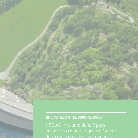
Ginger FORMATION
Maroc
Ginger V-SCAN
Pologne
Tunisie
HPC AG REJOINT LE GROUPE GINGER
HPC AG implanté dans 9 pays
européens rejoint le groupe Ginger,
désormais un acteur européen de