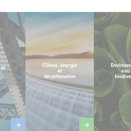
su
a
Climat, énergie
Environn
 et
et
eau 
décarbonation
biodive