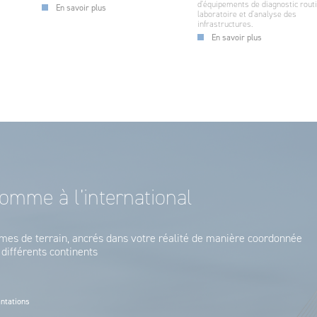
d'équipements de diagnostic routi
En savoir plus
laboratoire et d'analyse des
infrastructures.
En savoir plus
omme à l’international
s de terrain, ancrés dans votre réalité de manière coordonnée
 différents continents
antations