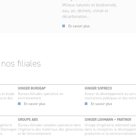
Milieux naturels et biodiversité,
eau, air, déchets, climat et
décarbonation...
En savoir plus
nos filiales
GINGER BURGEAP
GINGER SOFRECO
e et étude
Bureau d’études spécialisé en
Acteur du développement au serv
ux et des
environnement.
institutions publiques et des entr
En savoir plus
En savoir plus
GROUPE ABS
GINGER LEHMANN + PARTNER
génierie
Bureau d'études canadien spécialisé dans
Groupe d'ingénierie allemand spéc
n Allemagne
l’ingénierie des matériaux, des géosciences
dans la conception, le développem
ns.
et de l’environnement.
production et la commercialisati