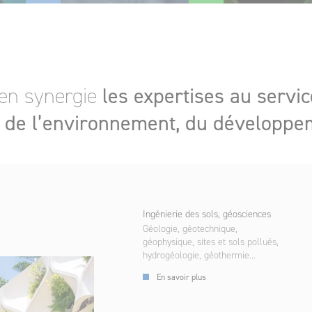
en synergie
les expertises au servic
, de l’environnement, du développe
Ingénierie des sols, géosciences
Géologie, géotechnique,
géophysique, sites et sols pollués,
hydrogéologie, géothermie...
En savoir plus