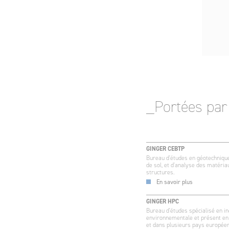
_Portées par 
GINGER CEBTP
Bureau d'études en géotechniqu
de sol, et d'analyse des matéria
structures.
En savoir plus
GINGER HPC
Bureau d'études spécialisé en in
environnementale et présent e
et dans plusieurs pays europée