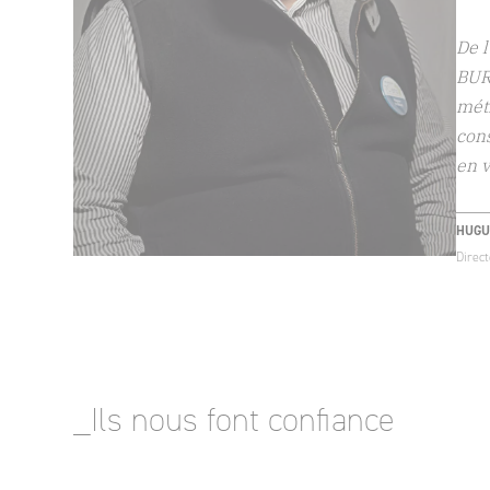
ris
rest
ger
ifférents
 /
Cett
projet,
une 
conc
JEAN
Respo
_Ils nous font confiance