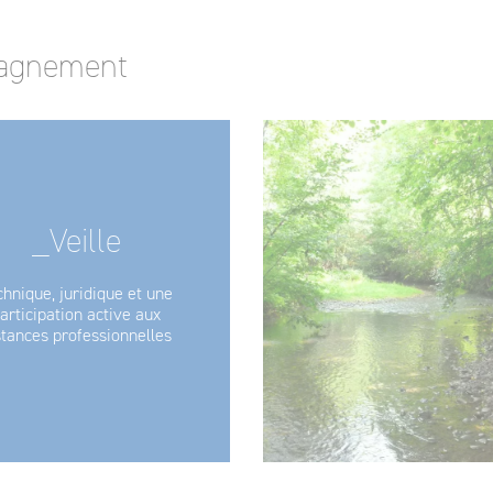
pagnement
_Veille
chnique, juridique et une
articipation active aux
stances professionnelles