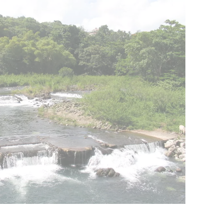
_Audace, innovation,
mouvement
Les enjeux du monde, hier comme aujourd’hui, 
comme le réchauffement, l’eau, les déchets, la 
rpopulation poussent le groupe à se questionner, à 
dapter les solutions en conséquence, à profiter des 
retours d'expérience pour continuer à progresser.
En savoir plus sur notre politique RSE