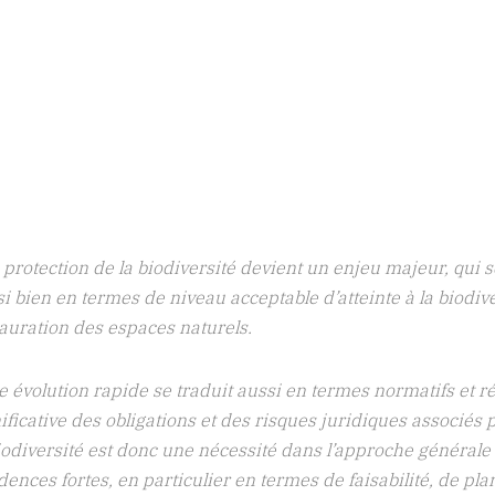
a préservation des milieux naturels et des ressources en e
s de 75 ans : fort de nos équipes d’ingénieurs nous apporto
idérant le lien étroit entre eaux superficielles et eaux soute
atiques.
 équipes d’ingénieurs hydrauliciens, hydrogéologues, agro
 des maîtrises d’ouvrages publiques et clientèles privées (
) : eaux et milieux naturels, gestion patrimoniale de la res