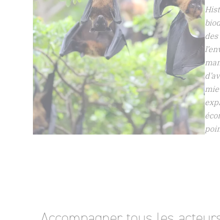
Hist
bio
des
l’en
mani
d’av
mieu
expl
écon
poi
_Accompagner tous les acteurs 