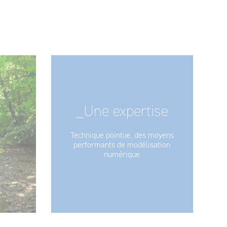
_Une expertise
Technique pointue, des moyens
performants de modélisation
numérique