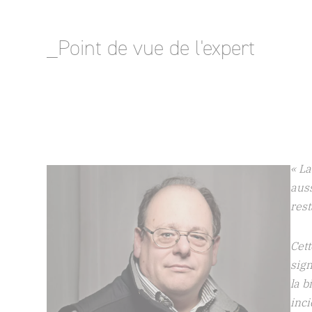
_Point de vue de l'expert
entes,
« L
 de
plu
cons
aqu
entation
ompte de
Nos
 des
pour
etc.