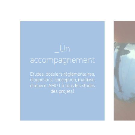
_Un
accompagnement
Etudes, dossiers règlementaires,
diagnostics, conception, maitrise
d’œuvre, AMO ( à tous les stades
des projets)