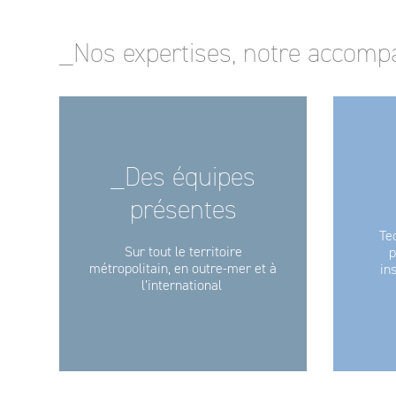
_Nos expertises, notre accom
_Des équipes
présentes
Te
Sur tout le territoire
p
métropolitain, en outre-mer et à
in
l’international