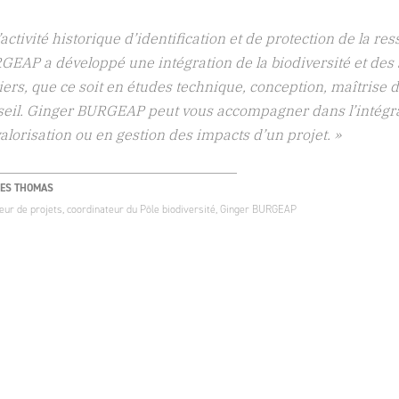
que inondation par débordement de cours d’eau et ruissellem
auration de cours d’eau à l’échelle de tronçons ou de bassi
e polyvalence et pluridisciplinarité, dans un contexte de c
vision globale des problématiques, nous confèrent une agili
eption détaillée, jusqu’à la maîtrise d’œuvre des travaux et
-MARIE LE COËNT
nsable du métier Eau, Ginger BURGEAP