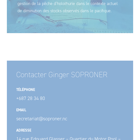
gestion de la pêche d’holothurie dans le contexte actuel
de diminution des stocks observés dans le pacifique.
Contacter Ginger SOPRONER
TÉLÉPHONE
+687 28 34 80
EMAIL
secretariat@soproner.nc
ADRESSE
14 rue Edouard Glasser – Quartier du Motor Pool –