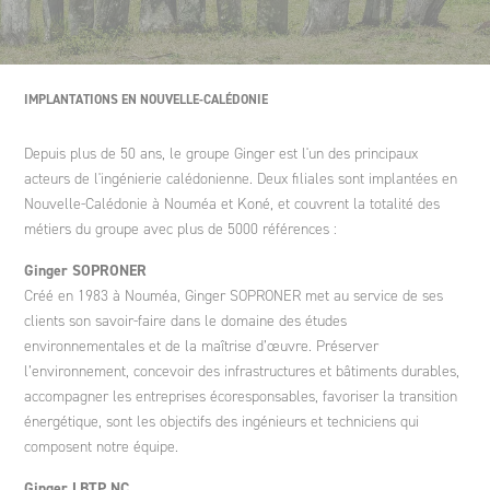
Ingénierie des projets de coopération internationale et
politiques de développement
Ginger DELEO
Polynésie
Espagne
Éthique et Conformité
Agriculture et développement rural
IMPLANTATIONS EN NOUVELLE-CALÉDONIE
Conseil stratégique
Ginger LECES
Italie
Un fonds de dotation
Depuis plus de 50 ans, le groupe Ginger est l'un des principaux
acteurs de l'ingénierie calédonienne. Deux filiales sont implantées en
Nouvelle-Calédonie à Nouméa et Koné, et couvrent la totalité des
Formation
Ginger FORMATION
Maroc
métiers du groupe avec plus de 5000 références :
Ginger SOPRONER
Créé en 1983 à Nouméa, Ginger SOPRONER met au service de ses
Ginger V-SCAN
Pologne
clients son savoir-faire dans le domaine des études
environnementales et de la maîtrise d’œuvre. Préserver
l’environnement, concevoir des infrastructures et bâtiments durables,
Tunisie
accompagner les entreprises écoresponsables, favoriser la transition
énergétique, sont les objectifs des ingénieurs et techniciens qui
composent notre équipe.
Ginger LBTP NC