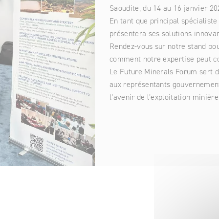
elle :
Saoudite, du 14 au 16 janvier 2
t et
ciétal
ation et
En tant que principal spécialis
 de l’eau et
présentera ses solutions innovan
su
a
mité
Rendez-vous sur notre stand pour
comment notre expertise peut co
jets de
ral
ationale et
Le Future Minerals Forum sert de
ion
eloppement
aux représentants gouvernementa
l’avenir de l’exploitation minièr
ue