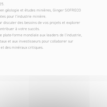
025.
Ginger FORMATION
Maroc
Les enjeux du monde, hier comme aujourd’hui, 
te en géologie et études minières, Ginger SOFRECO
comme le réchauffement, l’eau, les déchets, la 
Ginger V-SCAN
Pologne
tes pour l’industrie minière.
rpopulation poussent le groupe à se questionner, à 
dapter les solutions en conséquence, à profiter des 
Tunisie
 discuter des besoins de vos projets et explorer
retours d'expérience pour continuer à progresser.
ntribuer à votre succès.
 plate-forme mondiale aux leaders de l’industrie,
En savoir plus sur notre politique RSE
ux et aux investisseurs pour collaborer sur
e et des minéraux critiques.