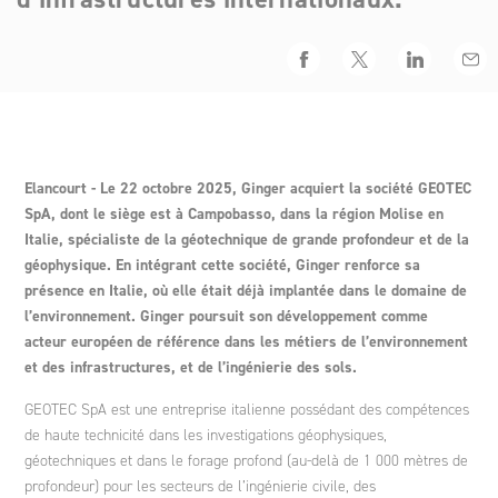
Ingénierie des projets de coopération internationale et
politiques de développement
Ginger DELEO
Polynésie
Espagne
Éthique et Conformité
Agriculture et développement rural
Facebook
Twitter
LinkedIn
Emai
Adresse
Conseil stratégique
Ginger LECES
Italie
Un fonds de dotation
Elancourt - Le 22 octobre 2025, Ginger acquiert la société GEOTEC
SpA, dont le siège est à Campobasso, dans la région Molise en
Formation
Ginger FORMATION
Maroc
Italie, spécialiste de la géotechnique de grande profondeur et de la
géophysique. En intégrant cette société, Ginger renforce sa
présence en Italie, où elle était déjà implantée dans le domaine de
Ginger V-SCAN
Pologne
l’environnement. Ginger poursuit son développement comme
acteur européen de référence dans les métiers de l’environnement
et des infrastructures, et de l’ingénierie des sols.
Tunisie
GEOTEC SpA est une entreprise italienne possédant des compétences
de haute technicité dans les investigations géophysiques,
géotechniques et dans le forage profond (au-delà de 1 000 mètres de
profondeur) pour les secteurs de l’ingénierie civile, des