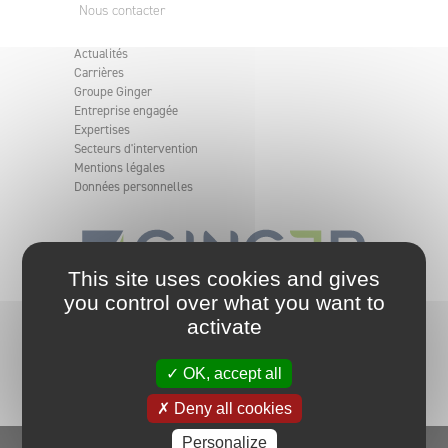
Nous contacter
Actualités
Carrières
Groupe Ginger
Entreprise engagée
Expertises
Secteurs d'intervention
Mentions légales
Données personnelles
This site uses cookies and gives
you control over what you want to
L'ingénierie indépendante et engagée. Le Groupe
activate
Ginger analyse, apporte et met en oeuvre des
solutions pour des projets simples et complexes en
les rendant sûrs et durables en France comme à
✓ OK, accept all
l'international.
✗ Deny all cookies
Personalize
Overview, le blog du groupe ginger